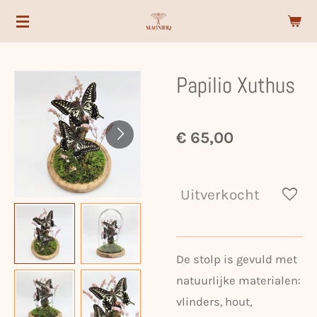
Ga
direct
naar
Papilio Xuthus
de
hoofdinhoud
€ 65,00
Uitverkocht
De stolp is gevuld met
natuurlijke materialen:
vlinders, hout,