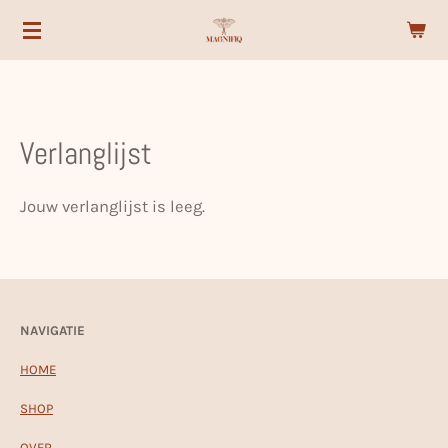
Ga
direct
naar
de
hoofdinhoud
Verlanglijst
Jouw verlanglijst is leeg.
NAVIGATIE
HOME
SHOP
OVER