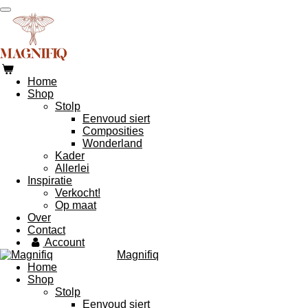
Ga
direct
naar
de
hoofdinhoud
Home
Shop
Stolp
Eenvoud siert
Composities
Wonderland
Kader
Allerlei
Inspiratie
Verkocht!
Op maat
Over
Contact
Account
Magnifiq
Home
Shop
Stolp
Eenvoud siert