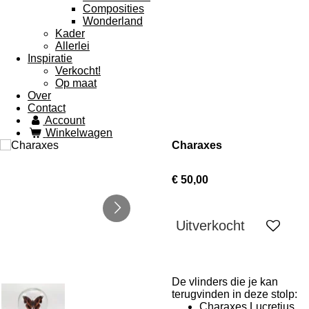
Composities
Wonderland
Kader
Allerlei
Inspiratie
Verkocht!
Op maat
Over
Contact
Account
Winkelwagen
Charaxes
€ 50,00
Uitverkocht
De vlinders die je kan
terugvinden in deze stolp:
Charaxes Lucretius